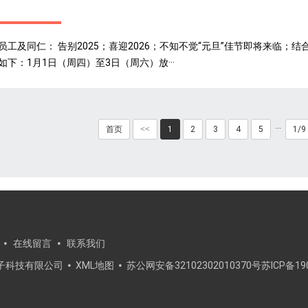
员工及同仁： 告别2025；喜迎2026；不知不觉“元旦”佳节即将来临；结
如下：1月1日（周四）至3日（周六）放···
···
首页
<<
1
2
3
4
5
1/9
在线留言
联系我们
电子科技有限公司
XML地图
苏公网安备32102302010370号苏ICP备19